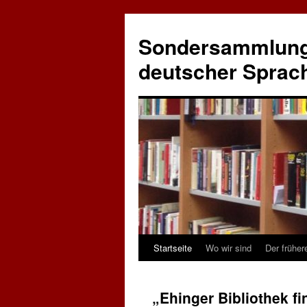
Sondersammlung 
deutscher Sprac
Startseite
Wo wir sind
Der früher
Zum
Inhalt
„Ehinger Bibliothek f
springen