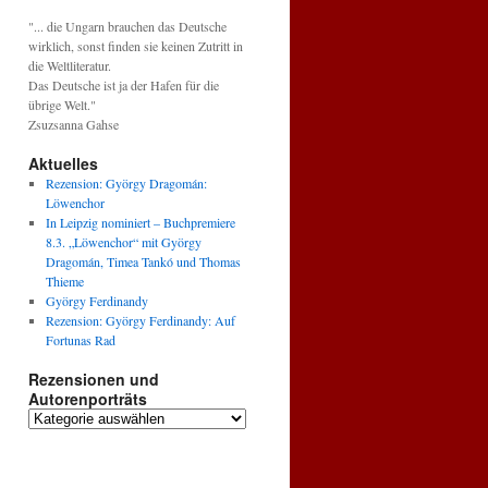
"... die Ungarn brauchen das Deutsche
wirklich, sonst finden sie keinen Zutritt in
die Weltliteratur.
Das Deutsche ist ja der Hafen für die
übrige Welt."
Zsuzsanna Gahse
Aktuelles
Rezension: György Dragomán:
Löwenchor
In Leipzig nominiert – Buchpremiere
8.3. „Löwenchor“ mit György
Dragomán, Timea Tankó und Thomas
Thieme
György Ferdinandy
Rezension: György Ferdinandy: Auf
Fortunas Rad
Rezensionen und
Autorenporträts
Rezensionen
und
Autorenporträts