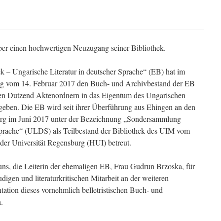
 über einen hochwertigen Neuzugang seiner Bibliothek.
ek – Ungarische Literatur in deutscher Sprache“ (EB) hat im
ng vom 14. Februar 2017 den Buch- und Archivbestand der EB
en Dutzend Aktenordnern in das Eigentum des Ungarischen
geben. Die EB wird seit ihrer Überführung aus Ehingen an den
urg im Juni 2017 unter der Bezeichnung „Sondersammlung
Sprache“ (ULDS) als Teilbestand der Bibliothek des UIM vom
der Universität Regensburg (HUI) betreut.
uns, die Leiterin der ehemaligen EB, Frau Gudrun Brzoska, für
digen und literaturkritischen Mitarbeit an der weiteren
tation dieses vornehmlich belletristischen Buch- und
.