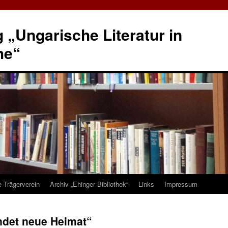
„Ungarische Literatur in
he“
e Trägerverein
Archiv „Ehinger Bibliothek“
Links
Impressum
indet neue Heimat“